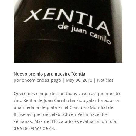
Nuevo premio para nuestro Xentia
por
encomiendas_pago
|
May 30, 2018
|
Noticias
Queremos compartir con todos vosotros que nuestro
vino Xentia de Juan Carrillo ha sido galardonado con
una medalla de plata en el Concurso Mundial de
Bruselas que fue celebrado en Pekín hace dos
semanas. Más de 330 catadores evaluaron un total
de 9180 vinos de 44...